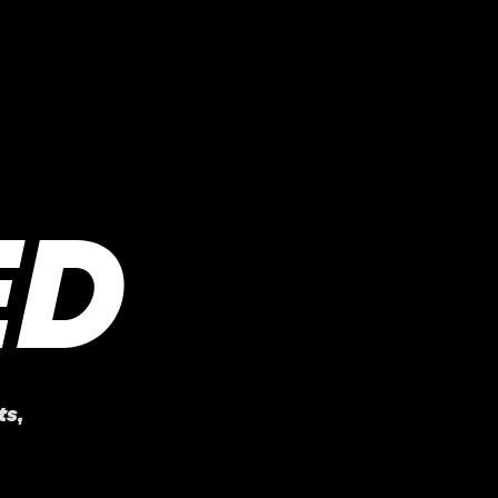
ED
ts
,