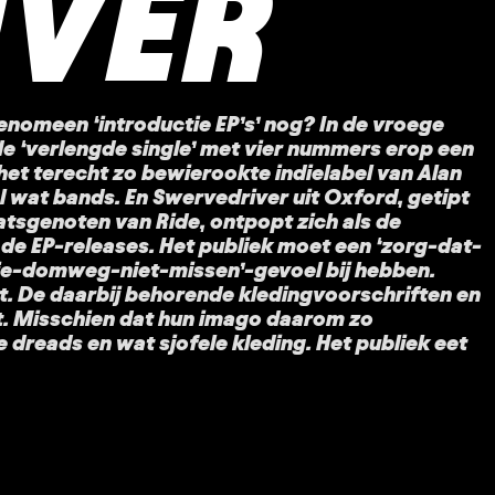
IVER
fenomeen ‘introductie EP’s’ nog? In de vroege
de ‘verlengde single’ met vier nummers erop een
 het terecht zo bewierookte indielabel van Alan
 wat bands. En Swervedriver uit Oxford, getipt
atsgenoten van Ride, ontpopt zich als de
de EP-releases. Het publiek moet een ‘zorg-dat-
-je-domweg-niet-missen’-gevoel bij hebben.
t. De daarbij behorende kledingvoorschriften en
t. Misschien dat hun imago daarom zo
 dreads en wat sjofele kleding. Het publiek eet